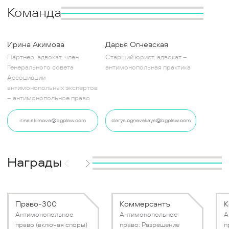
Команда
Ирина Акимова
Дарья Огневская
Партнер, адвокат, член
Старший юрист, адвокат –
Генерального совета
антимонопольная практика
Ассоциации
антимонопольных экспертов
– антимонопольное право
irina.akimova@bgplaw.com
darya.ognevskaya@bgplaw.com
Награды
Право-300
Коммерсантъ
К
Антимонопольное
Антимонопольное
А
право (включая споры)
право: Разрешение
п