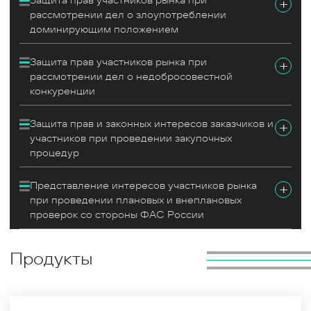
Защита прав участников рынка при
+
концентрации с ФАС России и с
рассмотрении дел о злоупотреблении
доминирующим положением
Правительственной комиссией по иностранным
инвестициям, а также получение специального
Защита прав участников рынка при
+
разрешения Президента РФ в рамках
рассмотрении дел о недобросовестной
контрсанкционных мер.
конкуренции
Также одним из конкурентных преимуществ
Защита прав и законных интересов заказчиков и
+
команды BGP Litigation является наличие опыта
участников при проведении закупочных
работы ключевых специалистов в ФАС России, а
процедур
также участие в законотворческой деятельности, в
т.ч. в рамках Ассоциации антимонопольных
Представление интересов участников рынка
+
экспертов и экспертных советов при ФАС России,
при проведении плановых и внеплановых
проверок со стороны ФАС России
что в совокупности позволяет комплексно
подойти к решению различных бизнес-задач,
глубоко и разносторонне проработать позицию по
Продукты
запросу клиента.