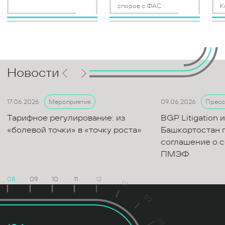
споров с ФАС
К
Новости
17.06.2026
09.06.2026
Мероприятия
Пресс
Тарифное регулирование: из
BGP Litigation
«болевой точки» в «точку роста»
Башкортостан 
соглашение о с
ПМЭФ
08
09
10
11
12
01
02
03