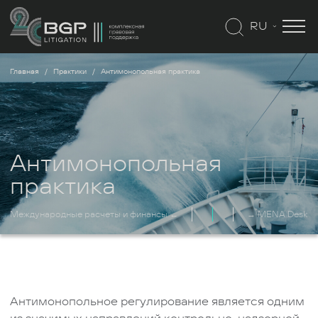
RU
Главная
Практики
Антимонопольная практика
Антимонопольная
практика
Международные расчеты и финансы ←
→ MENA Desk
Антимонопольное регулирование является одним