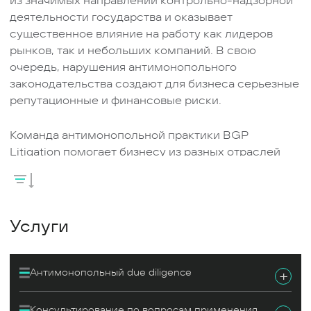
из значимых направлений контрольно-надзорной
деятельности государства и оказывает
существенное влияние на работу как лидеров
рынков, так и небольших компаний. В свою
очередь, нарушения антимонопольного
законодательства создают для бизнеса серьезные
репутационные и финансовые риски.
Команда антимонопольной практики BGP
Litigation помогает бизнесу из разных отраслей
экономики (АПК, промышленность, фармацевтика,
финансовый и банковский сектор, цифровые
технологии), работающему в России и за рубежом,
разрешать задачи в области антимонопольного
Услуги
регулирования. Юристы консультируют по
вопросам применения антимонопольного,
рекламного законодательства, законодательства о
Антимонопольный due diligеnce
+
естественных монополиях, об иностранных
инвестициях в стратегические общества, о
Консультирование по вопросам применения