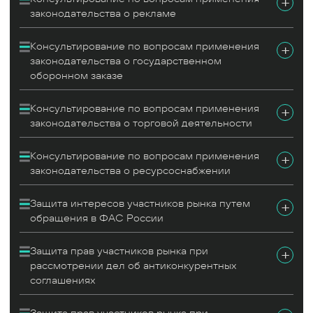
+
публичных закупках, о государственном
законодательства о рекламе
оборонном заказе, о тарифном регулировании.
Консультирование по вопросам применения
+
Юристы практики обладают опытом
законодательства о государственном
представления интересов клиентов в ФАС России
оборонном заказе
по делам о нарушении антимонопольного
законодательства и административных
Консультирование по вопросам применения
+
законодательства о торговой деятельности
правонарушениях, оспаривания в судебном
порядке решений антимонопольных органов, в
Консультирование по вопросам применения
+
том числе по делам о злоупотреблении
законодательства о ресурсоснабжении
доминирующим положением, заключении
антиконкурентных соглашений,
Защита интересов участников рынка путем
+
недобросовестной конкуренции.
обращения в ФАС России
Помимо этого, команда проводит
Защита прав участников рынка при
+
антимонопольный аудит, разрабатывает и
рассмотрении дел об антиконкурентных
обеспечивает внедрение системы
соглашениях
антимонопольного комплаенса, сопровождает
согласование сделок экономической