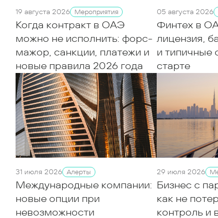
19 августа 2026
05 августа 2026
Мероприятия
Когда контракт в ОАЭ
Финтех в ОА
можно не исполнить: форс-
лицензия, б
мажор, санкции, платежи и
и типичные 
новые правила 2026 года
старте
31 июля 2026
29 июля 2026
Алерты
Ме
Международные компании:
Бизнес с па
новые опции при
как не поте
невозможности
контроль и