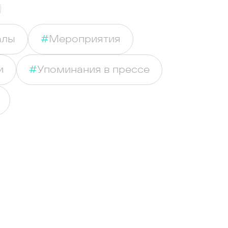
алы
#
Мероприятия
и
#
Упоминания в прессе