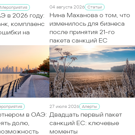
04 августа 2026
Статьи
Мероприятия
Нина Маханова о том, что
Э в 2026 году:
изменилось для бизнеса
анк, комплаенс
после принятия 21-го
ошибки на
пакета санкций ЕС
27 июля 2026
Алерты
роприятия
Двадцать первый пакет
ртнером в ОАЭ:
санкций ЕС: ключевые
рять долю,
моменты
 возможность