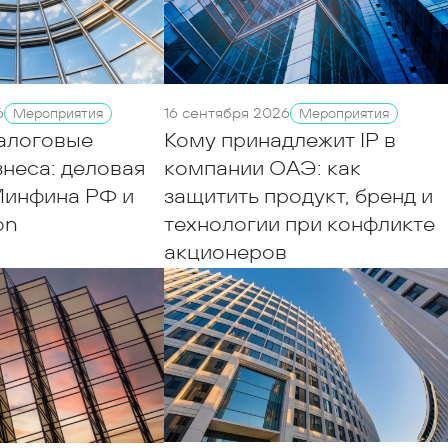
6
16 сентября 2026
Мероприятия
Мероприятия
алоговые
Кому принадлежит IP в
неса: деловая
компании ОАЭ: как
Минфина РФ и
защитить продукт, бренд и
on
технологии при конфликте
акционеров