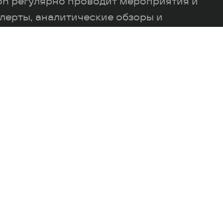
ion регулярно проводит мероприятия и
лерты, аналитические обзоры и
ие гайды, посвященные актуальным
 бизнес-вопросам. Чтобы получать
я по указанным направлениям,
 заполните форму ниже.
и
О нас
Медиахаб
Карьера
Мероприятия
Контакты
Pro Bono
MENA