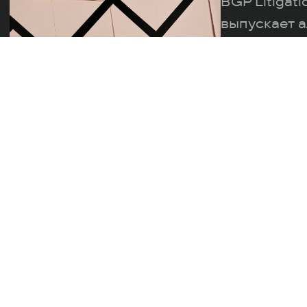
BGP Litigat
выпускает а
практическ
правовым и
уведомлени
пожалуйста,
Практики
Секторы
Частным клиентам
Команда
Услуг
Читая этот сайт, вы даете свое согласие на