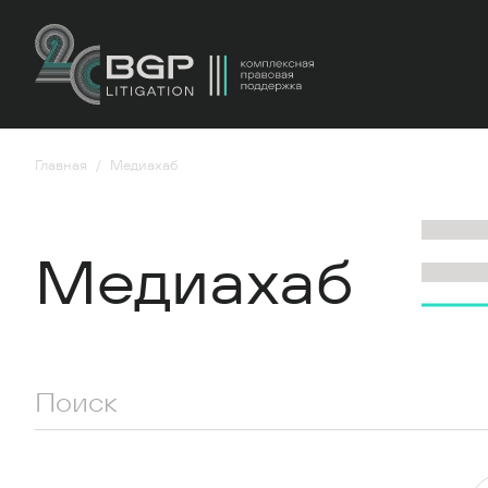
Главная
Медиахаб
Медиахаб