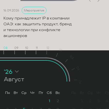
16.09.2026
Мероприятия
Кому принадлежит IP в компании
ОАЭ: как защитить продукт, бренд
и технологии при конфликте
акционеров
08
09
10
11
12
01
02
03
'26
Август
04
Пн
Вт
Ср
Чт
Пт
Сб
Вс
Пн
Вт
Ср
Чт
П
1
2
1
2
3
4