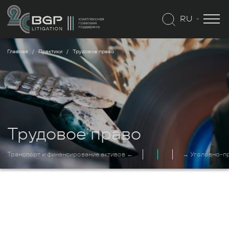
RU
Главная
Практики
Трудовое право
Трудовое право
Транспорт и финансирование активов ←
→ Уголовно-пр