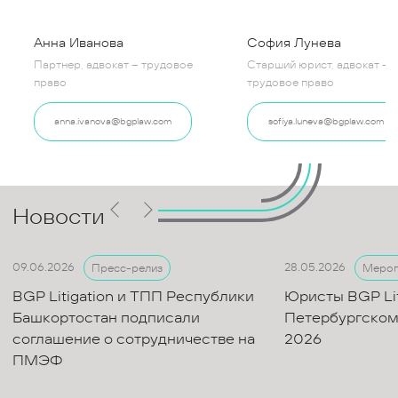
Анна Иванова
София Лунева
Партнер, адвокат – трудовое
Старший юрист, адвокат –
право
трудовое право
anna.ivanova@bgplaw.com
sofiya.luneva@bgplaw.com
Новости
09.06.2026
28.05.2026
Пресс-релиз
Мероп
BGP Litigation и ТПП Республики
Юристы BGP Lit
Башкортостан подписали
Петербургском
соглашение о сотрудничестве на
2026
ПМЭФ