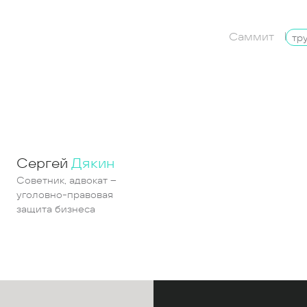
Саммит
тр
Сергей
Дякин
Советник, адвокат –
уголовно-правовая
защита бизнеса