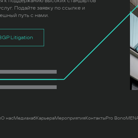
я к поддержанию высоких стандартов
слуг. Подайте заявку по ссылке и
ешный путь с нами.
GP Litigation
и
О нас
Медиахаб
Карьера
Мероприятия
Контакты
Pro Bono
MENA