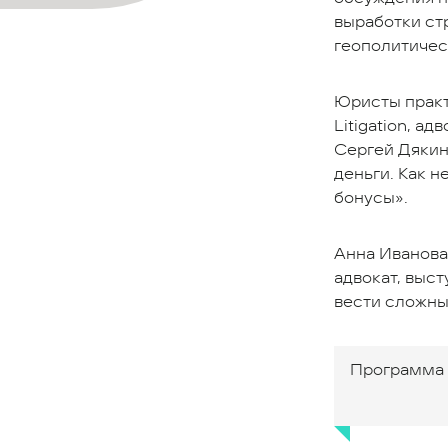
выработки ст
геополитичес
Юристы практ
Litigation, а
Сергей Дякин
деньги. Как н
бонусы».
Анна Иванова,
адвокат, выст
вести сложны
Программа 