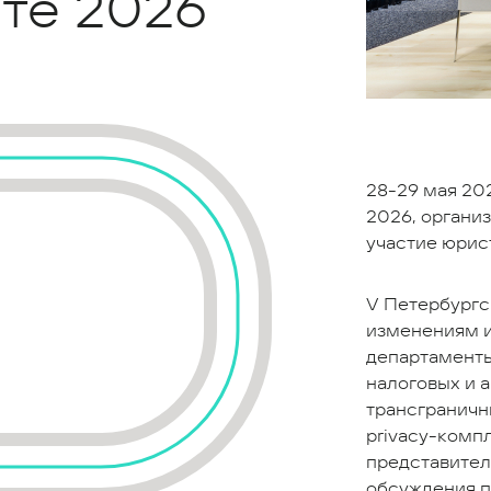
те 2026
28-29 мая 20
2026, органи
участие юрист
V Петербургс
изменениям и
департаменты 
налоговых и 
трансграничн
privacy-комп
представител
обсуждения п