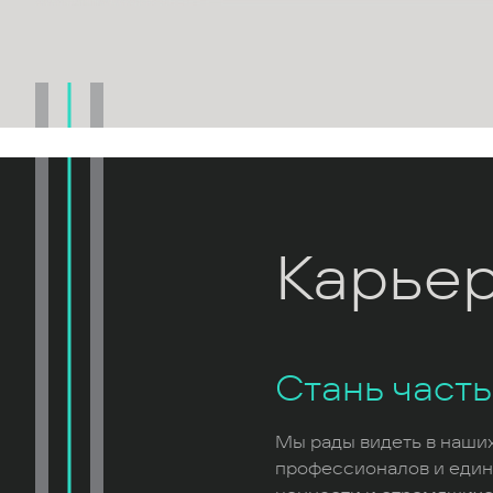
Карье
Стань част
Мы рады видеть в наши
профессионалов и еди