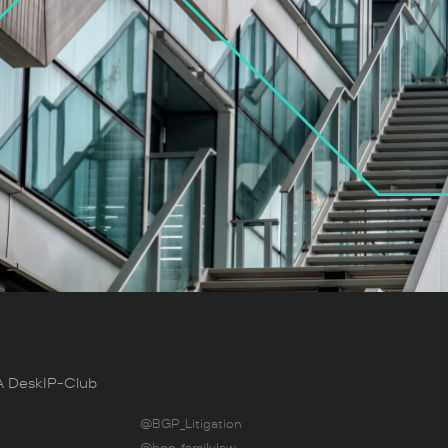
 Desk
IP-Club
@BGP_Litigation
@bgp_familylaw