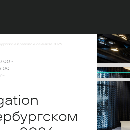
рбургском правовом саммите 2026
0:00 -
8:00
арь
gation
ербургском