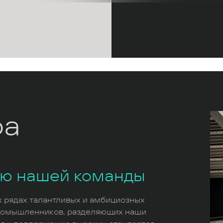
ра
ью нашей команды
х рядах талантливых и амбициозных
номышленников, разделяющих наши