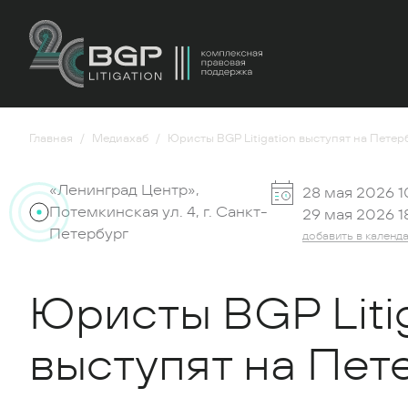
Главная
Медиахаб
Юристы BGP Litigation выступят на Пете
«Ленинград Центр»,
28 мая 2026 1
Потемкинская ул. 4, г. Санкт-
29 мая 2026 1
Петербург
добавить в календ
Юристы BGP Liti
выступят на Пет