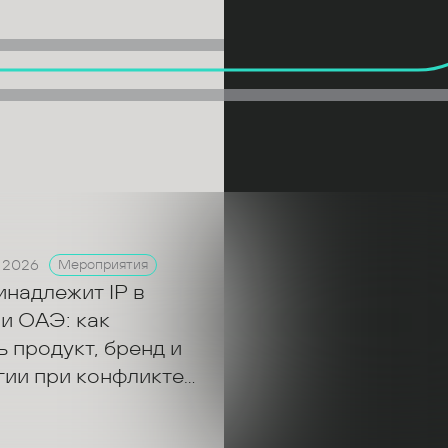
 2026
Мероприятия
инадлежит IP в
и ОАЭ: как
 продукт, бренд и
гии при конфликте
ров