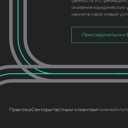
ценности и стремящихс
оказания юридических у
начните свой новый усп
Присоединиться к B
Практики
Секторы
Частным клиентам
Команда
Услуг