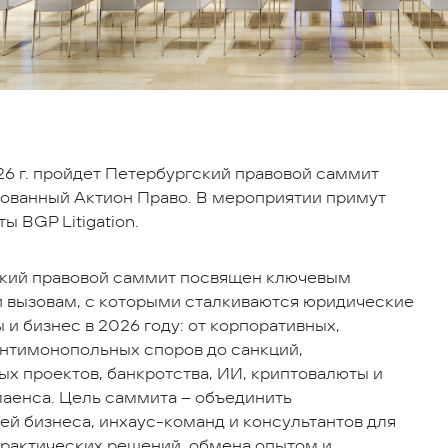
26 г. пройдет Петербургский правовой саммит
зованный Актион Право. В мероприятии примут
ы BGP Litigation.
кий правовой саммит посвящен ключевым
 вызовам, с которыми сталкиваются юридические
и бизнес в 2026 году: от корпоративных,
антимонопольных споров до санкций,
ых проектов, банкротства, ИИ, криптовалюты и
лаенса. Цель саммита – объединить
ей бизнеса, инхаус-команд и консультантов для
рактических решений, обмена опытом и