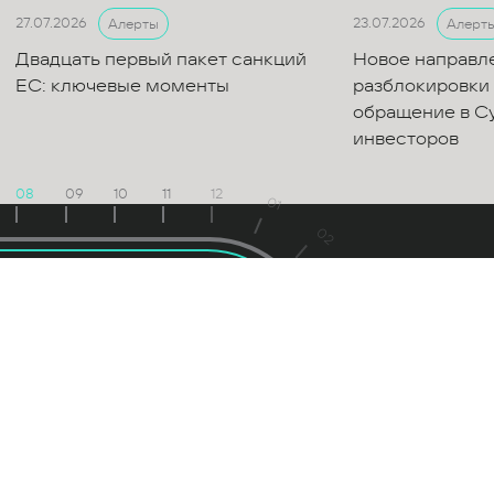
27.07.2026
23.07.2026
Алерты
Алерт
Двадцать первый пакет санкций
Новое направл
ЕС: ключевые моменты
разблокировки 
обращение в Су
инвесторов
08
09
10
11
12
01
02
03
'26
Август
04
Пн
Вт
Ср
Чт
Пт
Сб
Вс
Пн
Вт
Ср
Чт
П
1
2
1
2
3
4
3
4
5
6
7
8
9
7
8
9
10
11