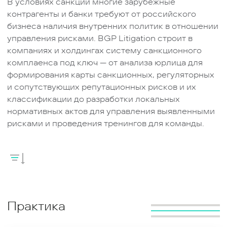
В условиях санкций многие зарубежные
контрагенты и банки требуют от российского
бизнеса наличия внутренних политик в отношении
управления рисками. BGP Litigation строит в
компаниях и холдингах систему санкционного
комплаенса под ключ — от анализа юрлица для
формирования карты санкционных, регуляторных
и сопутствующих репутационных рисков и их
классификации до разработки локальных
нормативных актов для управления выявленными
рисками и проведения тренингов для команды.
Юристы BGP Litigation обладают обширным
опытом введения в действие системы управления
санкционными, регуляторными рисками для
крупных российских, казахстанских и узбекских
групп компаний в разных отраслях — от IT до
Практика
нефтегазовой сферы.