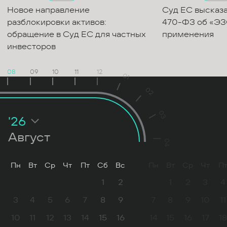
Новое направление
Суд ЕС высказ
разблокировки активов:
470-ФЗ об «ЭЗО
обращение в Суд ЕС для частных
применения
инвесторов
08
09
10
11
12
01
02
03
'26
Август
04
Пн
Вт
Ср
Чт
Пт
Сб
Вс
Пн
Вт
Ср
Чт
П
1
2
1
2
3
4
3
4
5
6
7
8
9
7
8
9
10
11
10
11
12
13
14
15
16
14
15
16
17
18