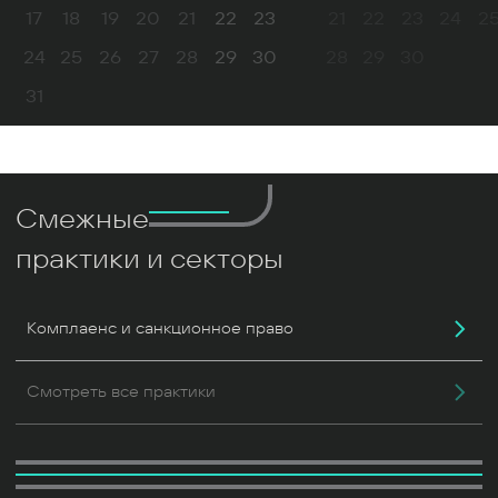
17
18
19
20
21
22
23
21
22
23
24
2
24
25
26
27
28
29
30
28
29
30
31
Смежные
практики и секторы
Комплаенс и санкционное право
Смотреть все практики