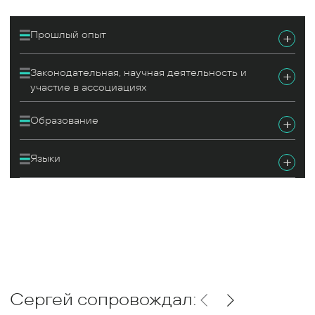
Прошлый опыт
+
Законодательная, научная деятельность и
+
участие в ассоциациях
Образование
+
Языки
+
Сергей сопровождал: