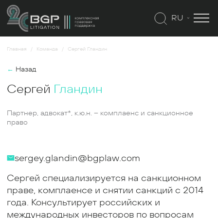
RU
Главная
Команда
Сергей Гландин
←
Назад
Сергей
Гландин
Партнер,
адвокат*
, к.ю.н. – комплаенс и санкционное
право
sergey.glandin@bgplaw.com
Сергей специализируется на санкционном
праве, комплаенсе и снятии санкций с 2014
года. Консультирует российских и
международных инвесторов по вопросам