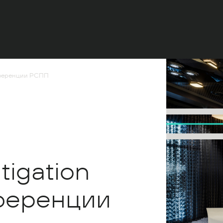
онференции РСПП
igation
нференции