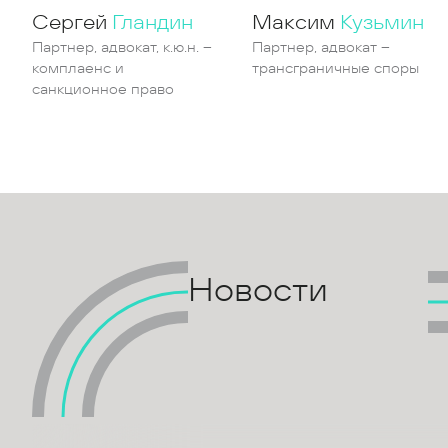
Сергей
Гландин
Максим
Кузьмин
Партнер, адвокат, к.ю.н. –
Партнер, адвокат –
комплаенс и
трансграничные споры
санкционное право
Новости