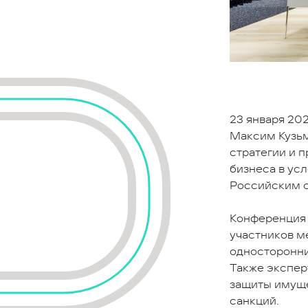
23 января 202
Максим Кузьм
стратегии и 
бизнеса в ус
Российским 
Конференция 
участников м
односторонни
Также экспер
защиты имуще
санкций.