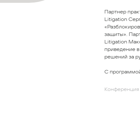
Партнер прак
Litigation С
«Разблокировк
защиты». Пар
Litigation Ма
приведение в
решений за р
С программо
Конференция