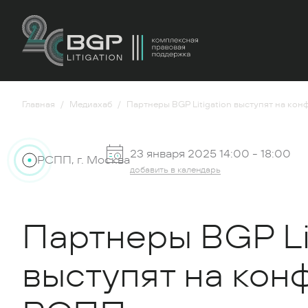
Главная
Медиахаб
Партнеры BGP Litigation выступят на к
23 января 2025 14:00 -
18:00
РСПП, г. Москва
добавить в календарь
Партнеры BGP Lit
выступят на ко