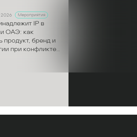
 2026
Мероприятия
инадлежит IP в
и ОАЭ: как
 продукт, бренд и
гии при конфликте
ров