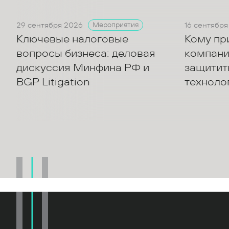
29 сентября 2026
16 сентября
Мероприятия
Ключевые налоговые
Кому пр
вопросы бизнеса: деловая
компани
дискуссия Минфина РФ и
защитить
BGP Litigation
техноло
акционе