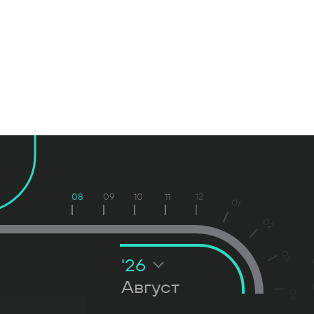
08
09
10
11
12
01
02
03
'26
Август
04