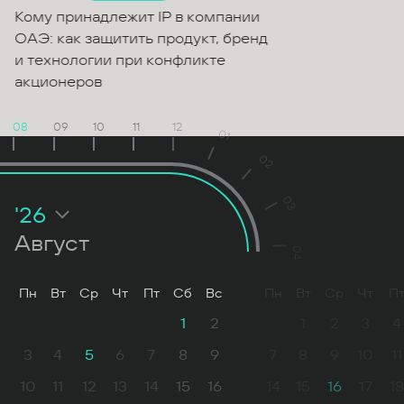
Кому принадлежит IP в компании
ОАЭ: как защитить продукт, бренд
и технологии при конфликте
акционеров
08
09
10
11
12
01
02
03
'26
Август
04
Пн
Вт
Ср
Чт
Пт
Сб
Вс
Пн
Вт
Ср
Чт
П
1
2
1
2
3
4
3
4
5
6
7
8
9
7
8
9
10
11
10
11
12
13
14
15
16
14
15
16
17
18