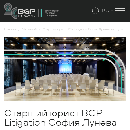
RU
Главная
Медиахаб
Старший юрист BGP Litigation София Лунева выступит на открытом вебинаре «Правовест Аудит»
Старший юрист BGP
Litigation София Лунева