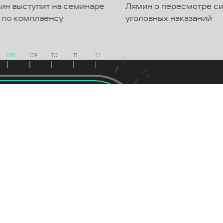
Лямин о пересмотре системы
вызовов: рестр
уголовных наказаний
антикризисные 
менеджмента
08
09
10
11
12
01
02
03
'26
Август
04
Пн
Вт
Ср
Чт
Пт
Сб
Вс
Пн
Вт
Ср
Чт
П
1
2
1
2
3
4
3
4
5
6
7
8
9
7
8
9
10
11
10
11
12
13
14
15
16
14
15
16
17
18
17
18
19
20
21
22
23
21
22
23
24
2