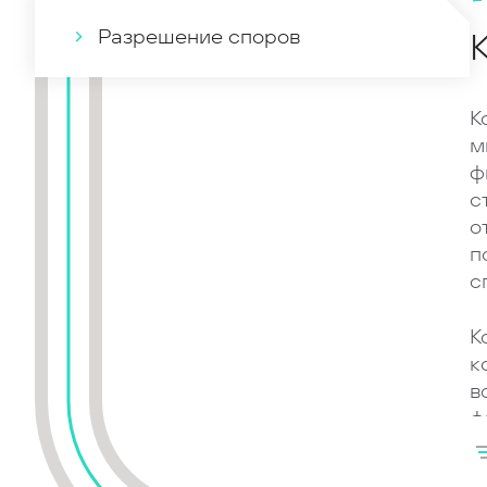
Разрешение споров
К
м
ф
с
о
п
с
К
к
в
ф
з