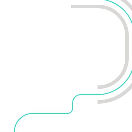
 иска.
комплексном
мыми
ующие
ы компаний в
твительных к
ое
ость за
 в бизнесе
тывать