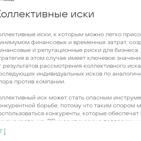
Коллективные иски
оллективные иски, к которым можно легко присо
инимумом финансовых и временных затрат, соз
инансовые и репутационные риски для бизнеса.
тратегия в этом случае имеет ключевое значени
т результатов рассмотрения коллективного иска
оследующих индивидуальных исков по аналогич
пора против компании.
оллективный иск может стать опасным инструме
онкурентной борьбе, потому что таким спором м
оспользоваться конкуренты, которые обеспечат
инансирование, PR и юридическую поддержку, 
начительно осложнят ведение спора для ответчи