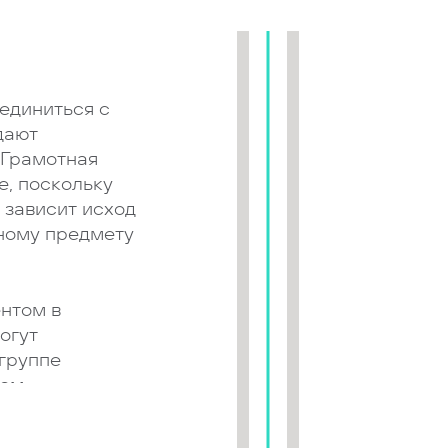
единиться с
дают
 Грамотная
е, поскольку
 зависит исход
ному предмету
нтом в
огут
 группе
чем
ка.