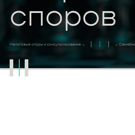
споров
Налоговые споры и консультирование ←
→ Семейно