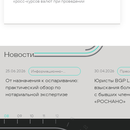
кросс-курсов валют при проведении
Новости
25.06.2026
30.04.2026
Информационно-
Пресс
аналитические материалы
От назначения к оспариванию:
Юристы BGP Lit
практический обзор по
взыскания боле
нотариальной экспертизе
с бывших член
«РОСНАНО»
08
09
10
11
12
01
02