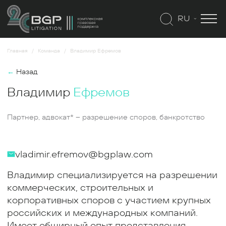
RU
Главная
Команда
Владимир Ефремов
←
Назад
Владимир
Ефремов
Партнер,
адвокат*
– разрешение споров, банкротство
vladimir.efremov@bgplaw.com
Владимир специализируется на разрешении
коммерческих, строительных и
корпоративных споров с участием крупных
российских и международных компаний.
Имеет обширный опыт представления