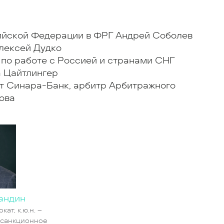
ийской Федерации в ФРГ Андрей Соболев
Алексей Дудко
 по работе с Россией и странами СНГ
а Цайтлингер
т Синара-Банк, арбитр Арбитражного
ова
андин
кат, к.ю.н. –
 санкционное