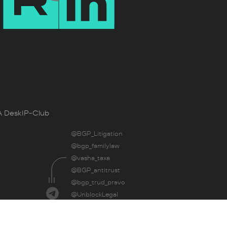
 Desk
IP-Club
@BGP_Litigation
@bgp_familylaw
@vasha_taxa
@BGP_antitrust
@bgp_trud_pravo
@UnblockLegal