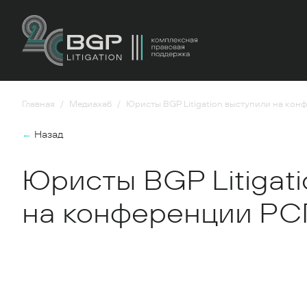
Главная
Медиахаб
Юристы BGP Litigation выступили на ко
←
Назад
Юристы BGP Litigat
на конференции Р