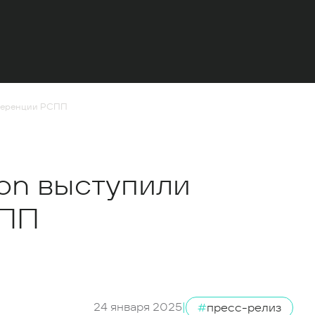
нференции РСПП
ion выступили
СПП
24 января 2025
|
#
пресс-релиз