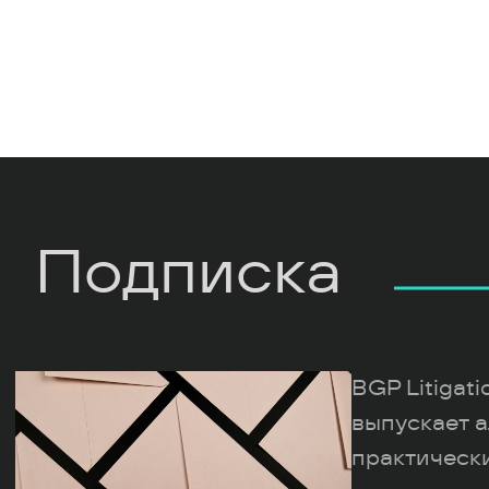
Подписка
BGP Litigat
выпускает а
практическ