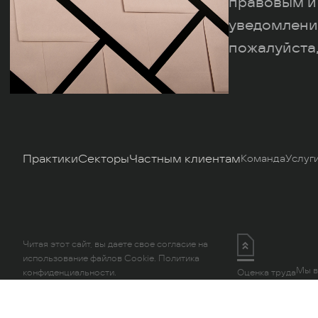
правовым и
уведомлени
пожалуйста,
Практики
Секторы
Частным клиентам
Команда
Услуг
Читая этот сайт, вы даете свое согласие на
использование файлов Cookie.
Политика
Мы в
конфиденциальности.
Оценка труда