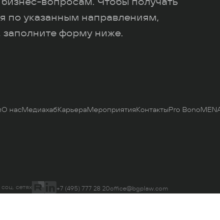
 бизнес-вопросам. Чтобы получать
я по указанным направлениям,
 заполните форму ниже.
и
О нас
Медиахаб
Карьера
Мероприятия
Контакты
Pro Bono
MENA
 соц. сетях
+7 (495) 777 28 20
office@bgplaw.com