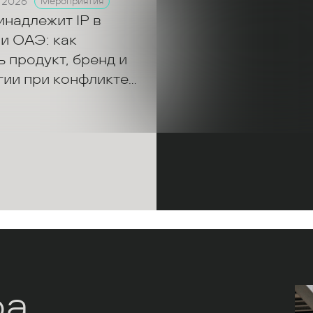
 2026
Мероприятия
инадлежит IP в
и ОАЭ: как
 продукт, бренд и
гии при конфликте
ров
ра