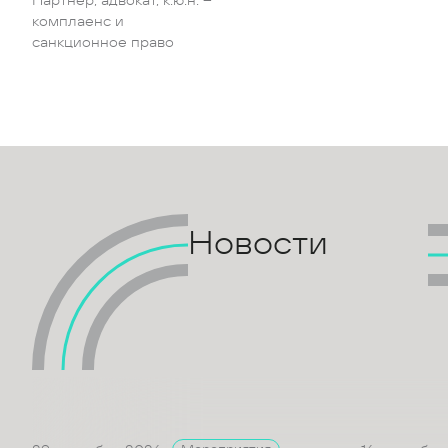
Партнер, адвокат, к.ю.н. –
комплаенс и
санкционное право
Новости