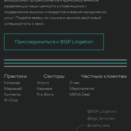
амбициозных профессионалов и единомышленников,
разделяющих наши ценности и стремящихся к
поддержанию высоких стандартов оказания юридических
услуг. Подайте заявку по ссылке и начните свой новый
успешный путь с нами.
Присоединиться к BGP Litigation
Практики
Секторы
Частным клиентам
Команда
Услуги
О нас
Медиахаб
Карьера
Мероприятия
Контакты
Pro Bono
MENA Desk
IP-Club
@BGP_Litigation
@bgp_familylaw
@vasha_taxa