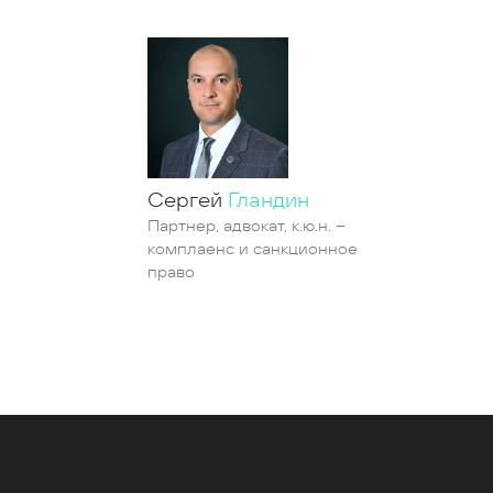
Сергей
Гландин
Партнер, адвокат, к.ю.н. –
комплаенс и санкционное
право