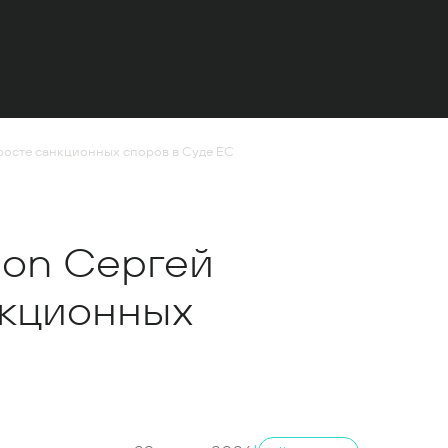
 росте санкционных споров в Суде ЕС
ion Сергей
нкционных