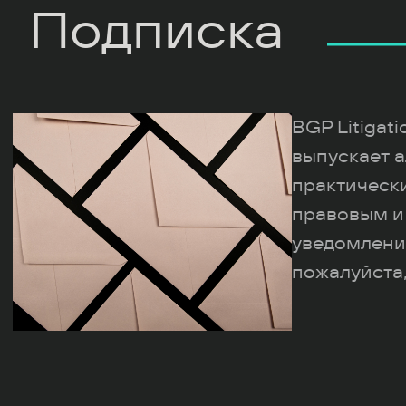
Подписка
BGP Litigat
выпускает а
практическ
правовым и
уведомлени
пожалуйста,