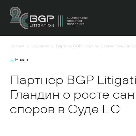
Главная
Медиахаб
Партнер BGP Litigation Сергей Гландин о
←
Назад
Партнер BGP Litigat
Гландин о росте са
споров в Суде ЕС