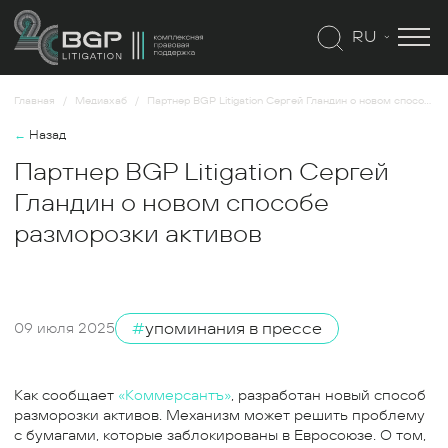
RU
Главная
Медиахаб
Партнер BGP Litigation Сергей Гландин о новом способе разморозки активов
←
Назад
Партнер BGP Litigation Сергей
Гландин о новом способе
разморозки активов
#
упоминания в прессе
09 июля 2025
Как сообщает
«Коммерсантъ»
, разработан новый способ
разморозки активов. Механизм может решить проблему
с бумагами, которые заблокированы в Евросоюзе. О том,