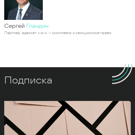
Сергей
Гландин
Партнер, адвокат, к.ю.н. – комплаенс и санкционное право
Подписка