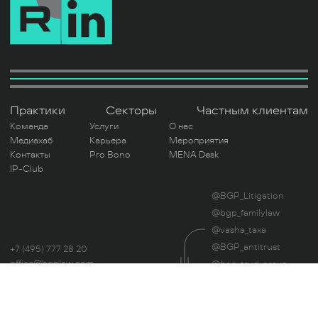
Практики
Секторы
Частным клиентам
Команда
Услуги
О нас
Медиахаб
Карьера
Мероприятия
Контакты
Pro Bono
MENA Desk
IP-Club
@BGP_Litigation
@bgp_familylaw
@vasha_taxa
@BGP_antitrust
+7 (495) 777 28 20
office@bgplaw.com
@bgp_trud_pravo
Мы в соц. сетях
@UnblockLegal
Читая этот сайт, вы даете свое согласие на
использование файлов Cookie.
Политика
Оценка труда