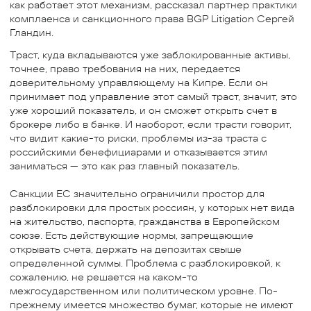
как работает этот механизм, рассказал партнер практики
комплаенса и санкционного права BGP Litigation Сергей
Гландин.
Траст, куда вкладываются уже заблокированные активы,
точнее, право требования на них, передается
доверительному управляющему на Кипре. Если он
принимает под управление этот самый траст, значит, это
уже хороший показатель, и он сможет открыть счет в
брокере либо в банке. И наоборот, если трасти говорит,
что видит какие-то риски, проблемы из-за траста с
российскими бенефициарами и отказывается этим
заниматься — это как раз главный показатель.
Санкции ЕС значительно ограничили простор для
разблокировки для простых россиян, у которых нет вида
на жительство, паспорта, гражданства в Европейском
союзе. Есть действующие нормы, запрещающие
открывать счета, держать на депозитах свыше
определенной суммы. Проблема с разблокировкой, к
сожалению, не решается на каком-то
межгосударственном или политическом уровне. По-
прежнему имеется множество бумаг, которые не имеют