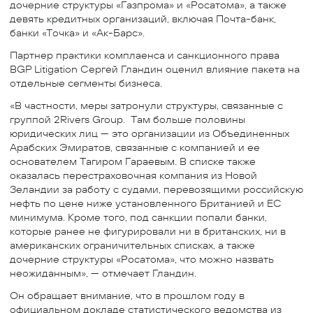
дочерние структуры «Газпрома» и «Росатома», а также
девять кредитных организаций, включая Почта-банк,
банки «Точка» и «Ак-Барс».
Партнер практики комплаенса и санкционного права
BGP Litigation Сергей Гландин оценил влияние пакета на
отдельные сегменты бизнеса.
«В частности, меры затронули структуры, связанные с
группой 2Rivers Group. Там больше половины
юридических лиц — это организации из Объединенных
Арабских Эмиратов, связанные с компанией и ее
основателем Тагиром Гараевым. В списке также
оказалась перестраховочная компания из Новой
Зеландии за работу с судами, перевозящими российскую
нефть по цене ниже установленного Британией и ЕС
минимума. Кроме того, под санкции попали банки,
которые ранее не фигурировали ни в британских, ни в
американских ограничительных списках, а также
дочерние структуры «Росатома», что можно назвать
неожиданным», — отмечает Гландин.
Он обращает внимание, что в прошлом году в
официальном докладе статистического ведомства из