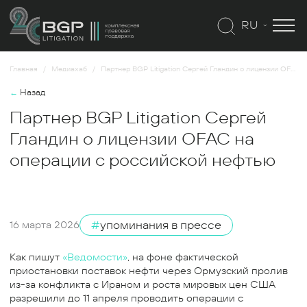
RU
Главная
Медиахаб
Партнер BGP Litigation Сергей Гландин о лицензии OFAC на операции с российской нефтью
←
Назад
Партнер BGP Litigation Сергей
Гландин о лицензии OFAC на
операции с российской нефтью
#
упоминания в прессе
16 марта 2026
Как пишут
«Ведомости»
, на фоне фактической
приостановки поставок нефти через Ормузский пролив
из-за конфликта с Ираном и роста мировых цен США
разрешили до 11 апреля проводить операции с