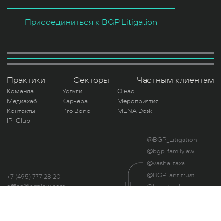
Присоединиться к BGP Litigation
Практики
Секторы
Частным клиентам
Команда
Услуги
О нас
Медиахаб
Карьера
Мероприятия
Контакты
Pro Bono
MENA Desk
IP-Club
@BGP_Litigation
@bgp_familylaw
@vasha_taxa
@BGP_antitrust
+7 (495) 777 28 20
office@bgplaw.com
@bgp_trud_pravo
Мы в соц. сетях
@UnblockLegal
Читая этот сайт, вы даете свое согласие на
использование файлов Cookie.
Политика
Оценка труда