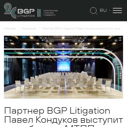
RU
Главная
Медиахаб
Партнер BGP Litigation Павел Кондуков выступит на вебинаре МТПП
Партнер BGP Litigation
Павел Кондуков выступит