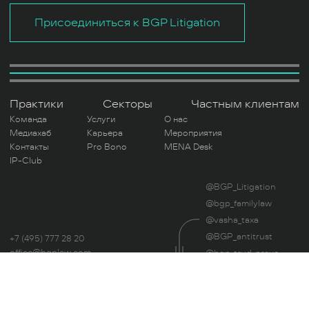
Присоединиться к BGP Litigation
Практики
Секторы
Частным клиентам
Команда
Услуги
О нас
Медиахаб
Карьера
Мероприятия
Контакты
Pro Bono
MENA Desk
IP-Club
@BGP_Litigation
@bgp_familylaw
@vasha_taxa
@BGP_antitrust
+7 (495) 777 28 20
office@bgplaw.com
@bgp_trud_pravo
Мы в соц. сетях
@UnblockLegal
Читая этот сайт, вы даете свое согласие на
использование файлов Cookie.
Политика
Оценка труда