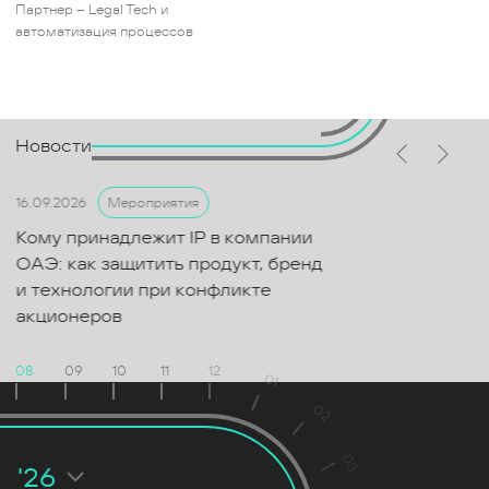
Партнер – Legal Tech и
автоматизация процессов
Новости
16.09.2026
Мероприятия
Кому принадлежит IP в компании
ОАЭ: как защитить продукт, бренд
и технологии при конфликте
акционеров
08
09
10
11
12
01
02
03
'26