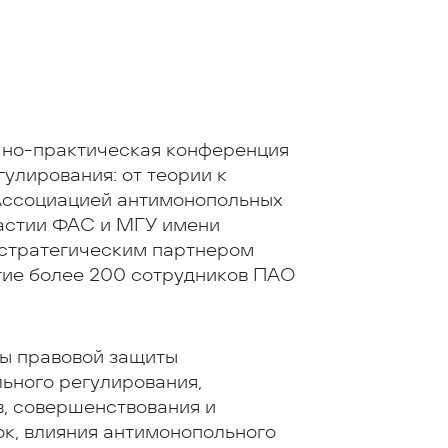
учно-практическая конференция
улирования: от теории к
 Ассоциацией антимонопольных
частии ФАС и МГУ имени
а стратегическим партнером
тие более 200 сотрудников ПАО
ы правовой защиты
ьного регулирования,
в, совершенствования и
к, влияния антимонопольного