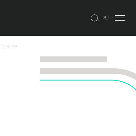
RU
го права