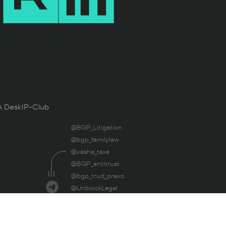
 Desk
IP-Club
@BGP_Litigation
@bgp_familylaw
@vasha_taxa
@BGP_antitrust
@bgp_trud_pravo
@UnblockLegal