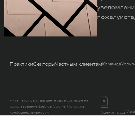
уведомлени
пожалуйста,
Практики
Секторы
Частным клиентам
Команда
Услуг
Читая этот сайт, вы даете свое согласие на
использование файлов Cookie.
Политика
Мы в
конфиденциальности.
Оценка труда