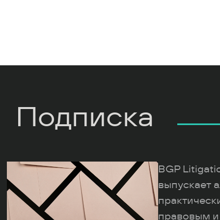
Подписка
BGP Litigat
выпускает а
практическ
правовым и