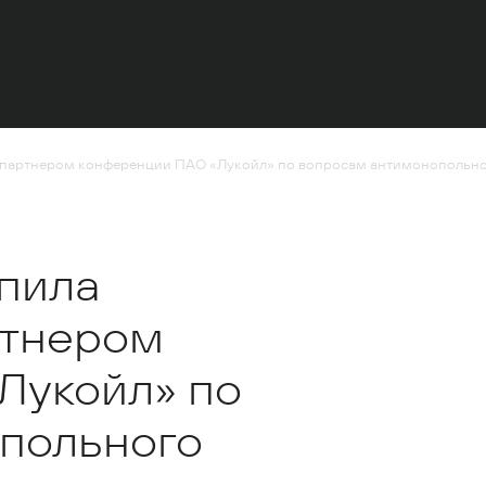
им партнером конференции ПАО «Лукойл» по вопросам антимонопольно
упила
ртнером
Лукойл» по
польного