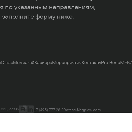
я по указанным направлениям,
 заполните форму ниже.
и
О нас
Медиахаб
Карьера
Мероприятия
Контакты
Pro Bono
MENA
 соц. сетях
+7 (495) 777 28 20
office@bgplaw.com