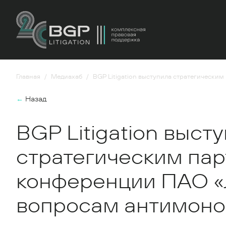
Главная
Медиахаб
BGP Litigation выступила стратегическ
←
Назад
BGP Litigation выст
стратегическим па
конференции ПАО «
вопросам антимоно