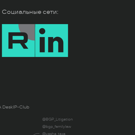
Социальные сети:
 Desk
IP-Club
@BGP_Litigation
@bgp_familylaw
@vasha_taxa