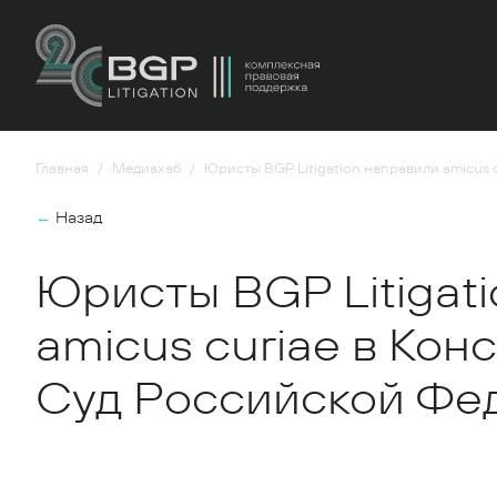
Главная
Медиахаб
Юристы BGP Litigation направили amicus
←
Назад
Юристы BGP Litigat
amicus curiae в Ко
Суд Российской Фе