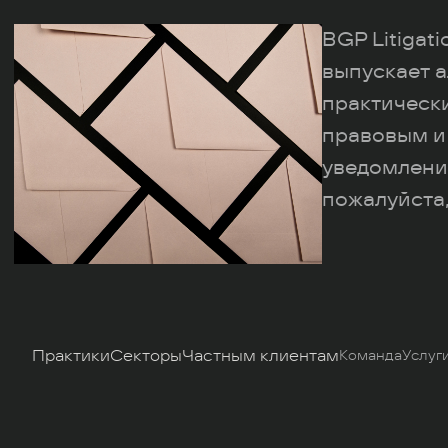
BGP Litigat
выпускает а
практическ
правовым и
уведомлени
пожалуйста,
Практики
Секторы
Частным клиентам
Команда
Услуг