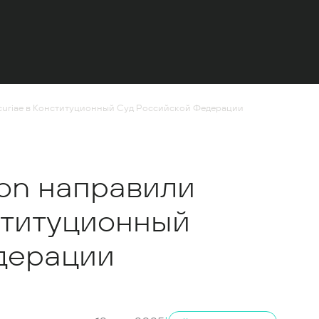
 curiae в Конституционный Суд Российской Федерации
ion направили
нституционный
дерации