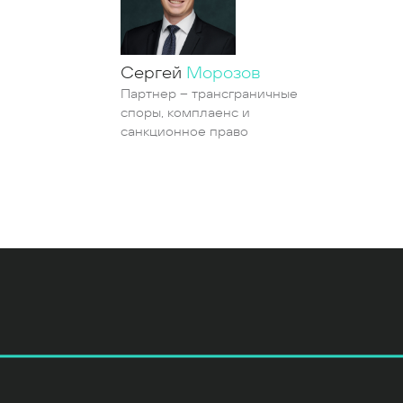
Сергей
Морозов
Партнер – трансграничные
споры, комплаенс и
санкционное право