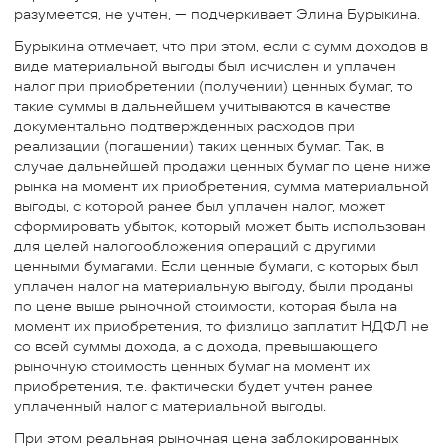
разумеется, не учтен, — подчеркивает Элина Бурыкина.
Бурыкина отмечает, что при этом, если с сумм доходов в
виде материальной выгоды был исчислен и уплачен
налог при приобретении (получении) ценных бумаг, то
такие суммы в дальнейшем учитываются в качестве
документально подтвержденных расходов при
реализации (погашении) таких ценных бумаг. Так, в
случае дальнейшей продажи ценных бумаг по цене ниже
рынка на момент их приобретения, сумма материальной
выгоды, с которой ранее был уплачен налог, может
сформировать убыток, который может быть использован
для целей налогообложения операций с другими
ценными бумагами. Если ценные бумаги, с которых был
уплачен налог на материальную выгоду, были проданы
по цене выше рыночной стоимости, которая была на
момент их приобретения, то физлицо заплатит НДФЛ не
со всей суммы дохода, а с дохода, превышающего
рыночную стоимость ценных бумаг на момент их
приобретения, т.е. фактически будет учтен ранее
уплаченный налог с материальной выгоды.
При этом реальная рыночная цена заблокированных