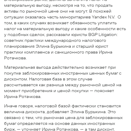
материальную выгоду, несмотря на то, что продать
активы по рыночной цене они не могут. В похожей
ситуации оказалась часть миноритариев Yandex N.V. О
том, в каких случаях возникает обязанность уплатить
налог на материальную выгоду и какие особенности есть
у подобных сделок, рассказали юристы BGP Litigation:
советник практики международного налогового
планирования Элина Бурыкина и старший юрист
практики комплаенса и санкционного права Ирина
Ротачкова.
Материальная выгода действительно возникает при
покупке заблокированных иностранных ценных бумаг с
дисконтом. Налоговая база в этом случае
рассчитывается как разница между рыночной ценой на
момент приобретения и ценой покупки — поясняет
Ирина Ротачкова.
Иначе говоря, налоговой базой фактически становится
величина дисконта, добавляет Элина Бурыкина. Это
связано с тем, что рыночная цена для заблокированных
бумаг определяется на основе данных иностранных
бирж, — уточняет Ирина Ротачкова, — а там дисконт,