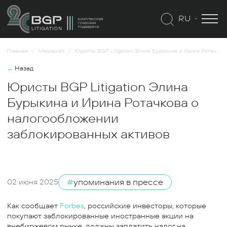
RU
Главная
Медиахаб
Юристы BGP Litigation Элина Бурыкина и Ирина Ротачкова о налогообложении заблокированных активов
←
Назад
Юристы BGP Litigation Элина
Бурыкина и Ирина Ротачкова о
налогообложении
заблокированных активов
#
упоминания в прессе
02 июня 2025
Как сообщает
Forbes
, российские инвесторы, которые
покупают заблокированные иностранные акции на
внебиржевом рынке, должны заплатить налог на