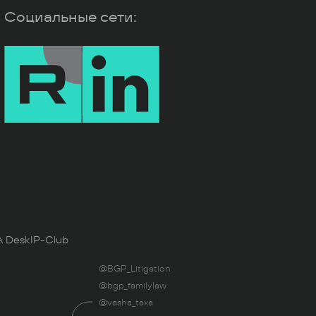
Социальные сети:
 Desk
IP-Club
@BGP_Litigation
@bgp_familylaw
@vasha_taxa