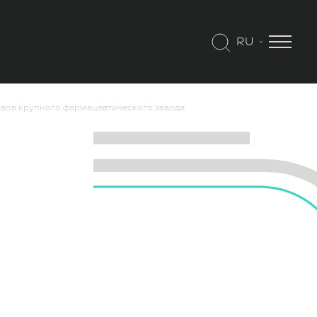
RU
тивов крупного фармацевтического завода