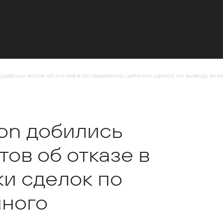
судебных актов об отказе в оспаривании цепочки сделок по выводу ак
ion добились
ов об отказе в
и сделок по
пного