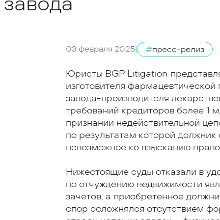
 завода
03 февраля 2025
|
#
пресс-релиз
Юристы BGP Litigation представ
изготовителя фармацевтической 
завода-производителя лекарств
требований кредиторов более 1 м
признании недействительной цеп
по результатам которой должник
невозможное ко взысканию право
Нижестоящие суды отказали в удо
по отчуждению недвижимости явл
зачетов, а приобретенное должн
спор осложнялся отсутствием ф