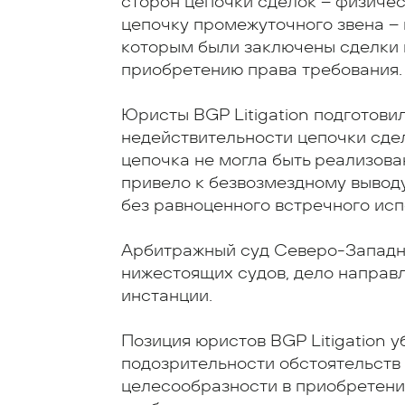
сторон цепочки сделок – физичес
цепочку промежуточного звена –
которым были заключены сделки 
приобретению права требования.
Юристы BGP Litigation подготови
недействительности цепочки сдел
цепочка не могла быть реализов
привело к безвозмездному вывод
без равноценного встречного исп
Арбитражный суд Северо-Западно
нижестоящих судов, дело направ
инстанции.
Позиция юристов BGP Litigation 
подозрительности обстоятельств
целесообразности в приобретени