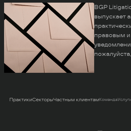
BGP Litigat
выпускает а
практическ
правовым и
уведомлени
пожалуйста,
Практики
Секторы
Частным клиентам
Команда
Услуг