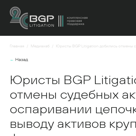
Главная
Медиахаб
Юристы BGP Litigation добились отмены 
←
Назад
Юристы BGP Litigat
отмены судебных акт
оспаривании цепочк
выводу активов кру