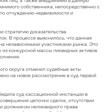
ких лиц, а также внедрением в данную
 мнимого собственника, непосредственно с
по отчуждению недвижимости и
ли стратегию доказательства
ок. В процессе выяснилось, что данная
ана независимыми участниками рынка. Это
у из конкурсной массы ликвидных активов
олнения.
го округа отменил судебные акты
лено на новое рассмотрение в суд первой
убедила суд кассационной инстанции в
 совершения цепочки сделок, отсутствии
и должником неликвидного права