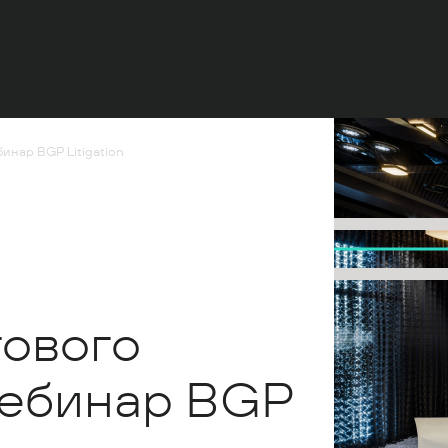
инар BGP Litigation
гового
вебинар BGP