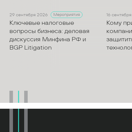
29 сентября 2026
16 сентября
Мероприятия
Ключевые налоговые
Кому пр
вопросы бизнеса: деловая
компани
дискуссия Минфина РФ и
защитить
BGP Litigation
техноло
акционе