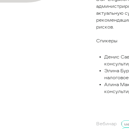
администриро
актуальную с
рекомендации
рисков.
Спикеры
Денис Сави
консульти
Элина Бур
налоговое
Алина Мака
консульти
Вебинар
ме