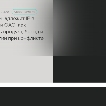
 2026
Мероприятия
инадлежит IP в
и ОАЭ: как
 продукт, бренд и
гии при конфликте
ров