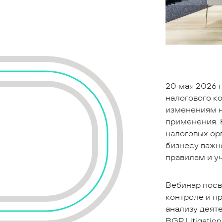
20 мая 2026 г
налогового к
изменениям н
применения. 
налоговых ор
бизнесу важн
правилам и у
Вебинар пос
контроле и п
анализу деят
BGP Litigati