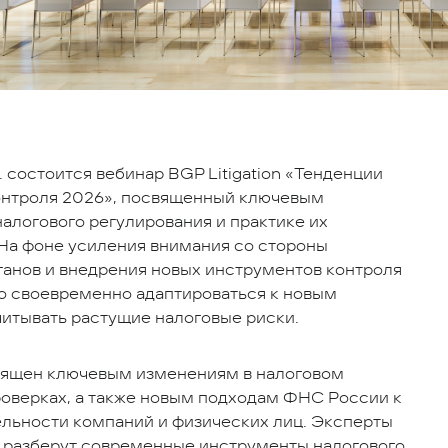
. состоится вебинар BGP Litigation «Тенденции
онтроля 2026», посвященный ключевым
алогового регулирования и практике их
На фоне усиления внимания со стороны
ганов и внедрения новых инструментов контроля
о своевременно адаптироваться к новым
читывать растущие налоговые риски.
вящен ключевым изменениям в налоговом
роверках, а также новым подходам ФНС России к
ельности компаний и физических лиц. Эксперты
on разберут современные инструменты налогового