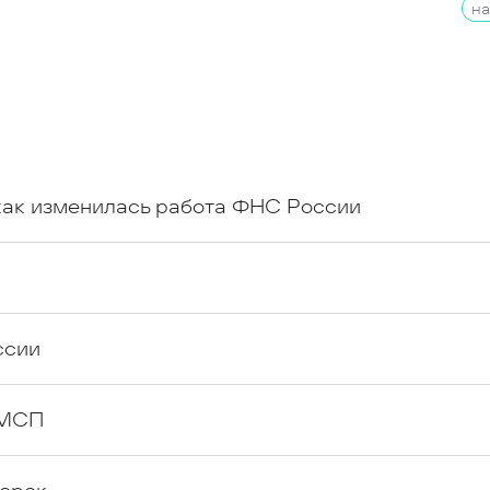
на
 как изменилась работа ФНС России
ссии
 МСП