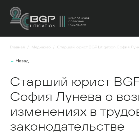
Главная
Медиахаб
Старший юрист BGP Litigation София Лун
←
Назад
Старший юрист BGP 
София Лунева о во
изменениях в трудо
законодательстве