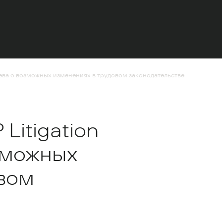
ева о возможных изменениях в трудовом законодательстве
Litigation
зможных
вом