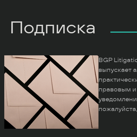
Подписка
BGP Litigat
выпускает а
практическ
правовым и
уведомлени
пожалуйста,