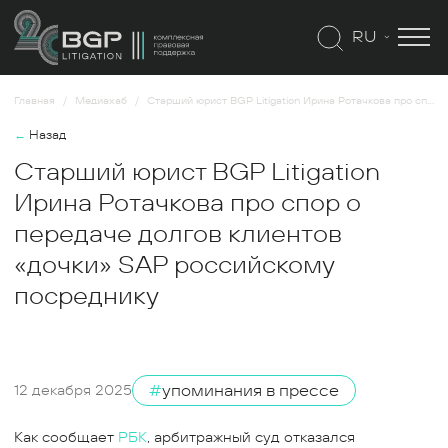
RU
Главная
Медиахаб
Старший юрист BGP Litigation Ирина Ротачкова про спор о передаче долгов клиентов «дочки» SAP российскому посреднику
←
Назад
Старший юрист BGP Litigation
Ирина Ротачкова про спор о
передаче долгов клиентов
«дочки» SAP российскому
посреднику
#
упоминания в прессе
12 декабря 2025
Как сообщает
РБК
, арбитражный суд отказался