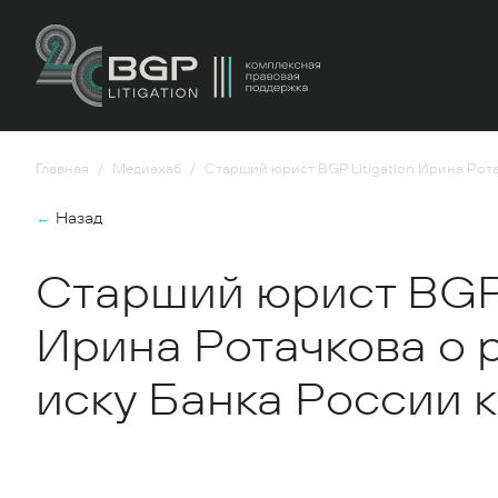
Главная
Медиахаб
Старший юрист BGP Litigation Ирина Рота
←
Назад
Старший юрист BGP 
Ирина Ротачкова о 
иску Банка России к