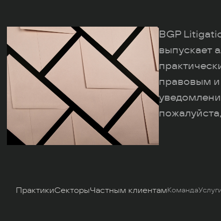
BGP Litigat
выпускает а
практическ
правовым и
уведомлени
пожалуйста,
Практики
Секторы
Частным клиентам
Команда
Услуг