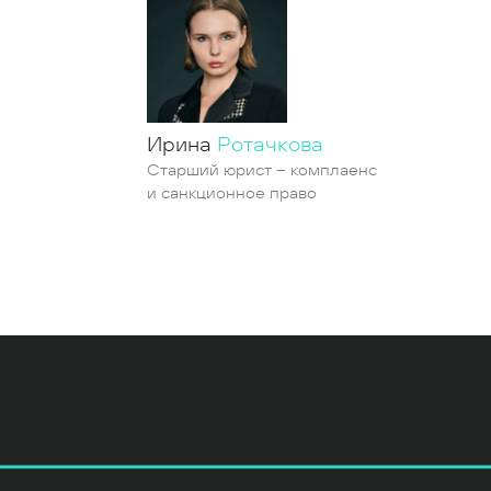
Ирина
Ротачкова
Старший юрист – комплаенс
и санкционное право