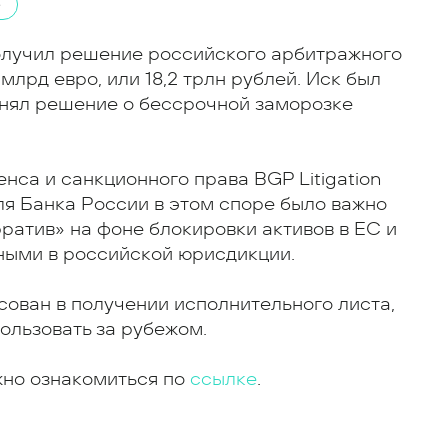
е
получил решение российского арбитражного
 млрд евро, или 18,2 трлн рублей. Иск был
инял решение о бессрочной заморозке
са и санкционного права BGP Litigation
ля Банка России в этом споре было важно
ратив» на фоне блокировки активов в ЕС и
нными в российской юрисдикции.
сован в получении исполнительного листа,
ользовать за рубежом.
жно ознакомиться по
ссылке
.