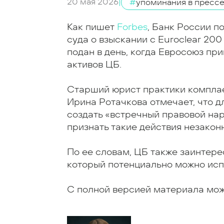
20 мая 2026
|
#
упоминания в пресс
Как пишет
Forbes
, Банк России 
суда о взыскании с Euroclear 200
подан в день, когда Евросоюз пр
активов ЦБ.
Старший юрист практики комплаен
Ирина Ротачкова отмечает, что д
создать «встречный правовой нар
признать такие действия незако
По ее словам, ЦБ также заинтере
который потенциально можно исп
С полной версией материала мо