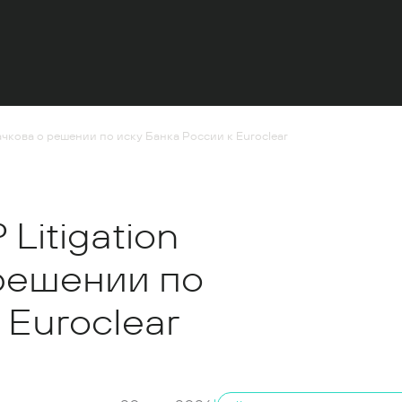
чкова о решении по иску Банка России к Euroclear
Litigation
решении по
 Euroclear