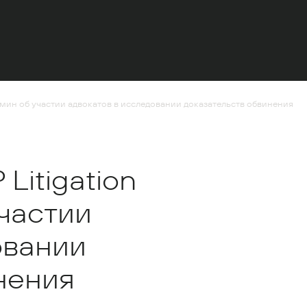
ямин об участии адвокатов в исследовании доказательств обвинения
Litigation
частии
овании
нения