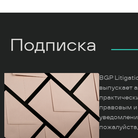
Подписка
BGP Litigat
выпускает а
практическ
правовым и
уведомлени
пожалуйста,