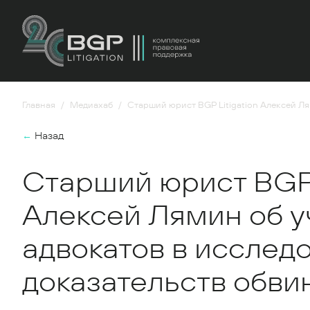
Главная
Медиахаб
Старший юрист BGP Litigation Алексей Л
←
Назад
Старший юрист BGP 
Алексей Лямин об у
адвокатов в исслед
доказательств обви