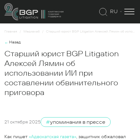
RU
Главная
Медиахаб
Старший юрист BGP Litigation Алексей Лямин об использовании ИИ при составлении обвинительного приговора
←
Назад
Старший юрист BGP Litigation
Алексей Лямин об
использовании ИИ при
составлении обвинительного
приговора
#
упоминания в прессе
21 октября 2025
Как пишет
«Адвокатская газета»
, защитник обжаловал