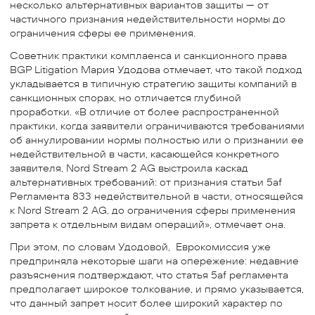
несколько альтернативных вариантов защиты — от
частичного признания недействительности нормы до
ограничения сферы ее применения.
Советник практики комплаенса и санкционного права
BGP Litigation Мария Удодова отмечает, что такой подход
укладывается в типичную стратегию защиты компаний в
санкционных спорах, но отличается глубиной
проработки. «В отличие от более распространенной
практики, когда заявители ограничиваются требованиями
об аннулировании нормы полностью или о признании ее
недействительной в части, касающейся конкретного
заявителя, Nord Stream 2 AG выстроила каскад
альтернативных требований: от признания статьи 5af
Регламента 833 недействительной в части, относящейся
к Nord Stream 2 AG, до ограничения сферы применения
запрета к отдельным видам операций», отмечает она.
При этом, по словам Удодовой, Еврокомиссия уже
предприняла некоторые шаги на опережение: недавние
разъяснения подтверждают, что статья 5af регламента
предполагает широкое толкование, и прямо указывается,
что данный запрет носит более широкий характер по