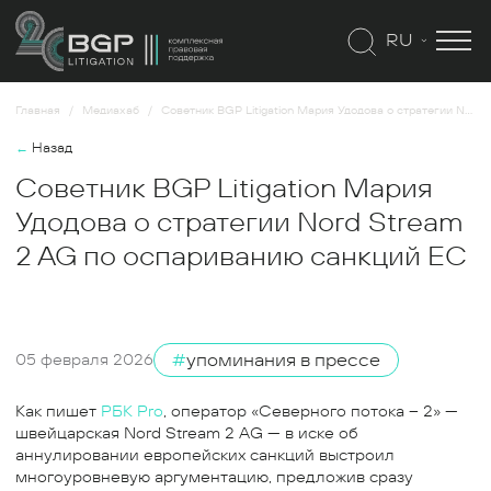
RU
Главная
Медиахаб
Советник BGP Litigation Мария Удодова о стратегии Nord Stream 2 AG по оспариванию санкций ЕС
←
Назад
Советник BGP Litigation Мария
Удодова о стратегии Nord Stream
2 AG по оспариванию санкций ЕС
#
упоминания в прессе
05 февраля 2026
Как пишет
РБК Pro
, оператор «Северного потока – 2» —
швейцарская Nord Stream 2 AG — в иске об
аннулировании европейских санкций выстроил
многоуровневую аргументацию, предложив сразу