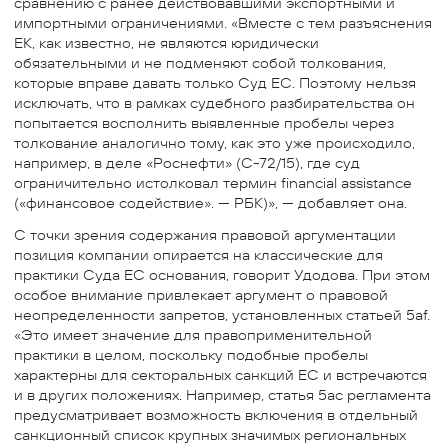
сравнению с ранее действовавшими экспортными и
импортными ограничениями. «Вместе с тем разъяснения
ЕК, как известно, не являются юридически
обязательными и не подменяют собой толкования,
которые вправе давать только Суд ЕС. Поэтому нельзя
исключать, что в рамках судебного разбирательства он
попытается восполнить выявленные пробелы через
толкование аналогично тому, как это уже происходило,
например, в деле «Роснефти» (C-72/15), где суд
ограничительно истолковал термин financial assistance
(«финансовое содействие». — РБК)», — добавляет она.
С точки зрения содержания правовой аргументации
позиция компании опирается на классические для
практики Суда ЕС основания, говорит Удодова. При этом
особое внимание привлекает аргумент о правовой
неопределенности запретов, установленных статьей 5af.
«Это имеет значение для правоприменительной
практики в целом, поскольку подобные пробелы
характерны для секторальных санкций ЕС и встречаются
и в других положениях. Например, статья 5ac регламента
предусматривает возможность включения в отдельный
санкционный список крупных значимых региональных