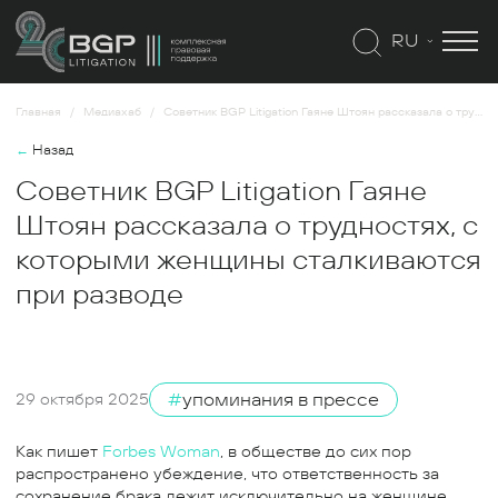
RU
Главная
Медиахаб
Советник BGP Litigation Гаяне Штоян рассказала о трудностях, с которыми женщины сталкиваются при разводе
←
Назад
Советник BGP Litigation Гаяне
Штоян рассказала о трудностях, с
которыми женщины сталкиваются
при разводе
#
упоминания в прессе
29 октября 2025
Как пишет
Forbes Woman
, в обществе до сих пор
распространено убеждение, что ответственность за
сохранение брака лежит исключительно на женщине.