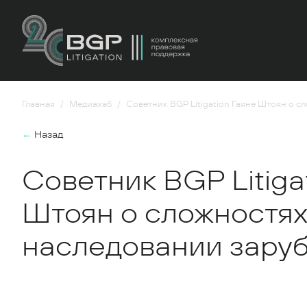
Главная
Медиахаб
Советник BGP Litigation Гаяне Штоян о 
←
Назад
Советник BGP Litiga
Штоян о сложностях
наследовании зару