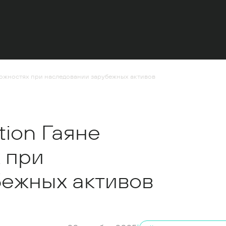
сложностях при наследовании зарубежных активов
tion Гаяне
 при
бежных активов