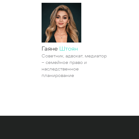
Гаяне
Штоян
Советник, адвокат, медиатор
– семейное право и
наследственное
планирование