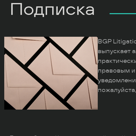
Подписка
BGP Litigat
выпускает а
практическ
правовым и
уведомлени
пожалуйста,