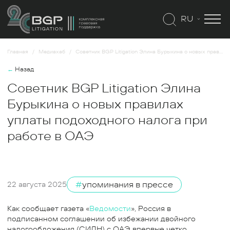
RU
Главная
Медиахаб
Советник BGP Litigation Элина Бурыкина о новых правилах уплаты подоходного налога при работе в ОАЭ
←
Назад
Советник BGP Litigation Элина
Бурыкина о новых правилах
уплаты подоходного налога при
работе в ОАЭ
#
упоминания в прессе
22 августа 2025
Как сообщает газета «
Ведомости
», Россия в
подписанном соглашении об избежании двойного
налогообложения (СИДН) с ОАЭ впервые четко