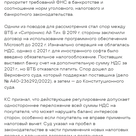
приоритет требований ФНС в банкротстве и
соотношение норм уголовного, налогового и
банкротного законодательства.
Одним из поводов для рассмотрения стал спор между
ВТБ и «Ситроникс Ай Ти». В 2019 г. стороны заключили
договор на использование программного обеспечения
Microsoft до 2022 г. Изначально операция не облагалась
НДС, однако с 2021 г. для иностранного софта было
введено обязательное налогообложение. Поставщик
выставил банку счет на дополнительную сумму НДС за
2021 г., но ВТБ отказался платить. Спор дошел до
Верховного суда, который поддержал поставщика (дело
№ А40-236292/2022), а затем — до Конституционного
суда.
КС признал, что действующее регулирование допускает
одностороннее переложение всей суммы НДС на
покупателя, что может нарушать баланс интересов
сторон, особенно если покупатель не вправе применить
налоговый вычет. Суд указал на пробел в
законодательстве в части применения новых налоговых
правил к длящимся договорам и постановил