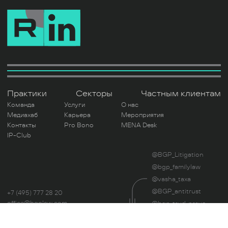
Практики
Секторы
Частным клиентам
Команда
Услуги
О нас
Медиахаб
Карьера
Мероприятия
Контакты
Pro Bono
MENA Desk
IP-Club
@BGP_Litigation
@bgp_familylaw
@vasha_taxa
@BGP_antitrust
+7 (495) 777 28 20
office@bgplaw.com
@bgp_trud_pravo
Мы в соц. сетях
@UnblockLegal
Читая этот сайт, вы даете свое согласие на