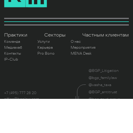
Практики
Секторы
Частным клиентам
Команда
Услуги
О нас
Медиахаб
Карьера
Мероприятия
Контакты
Pro Bono
MENA Desk
IP-Club
@BGP_Litigation
@bgp_familylaw
@vasha_taxa
@BGP_antitrust
+7 (495) 777 28 20
office@bgplaw.com
@bgp_trud_pravo
Мы в соц. сетях
@UnblockLegal
Читая этот сайт, вы даете свое согласие на
использование файлов Cookie.
Политика
Оценка труда
конфиденциальности.