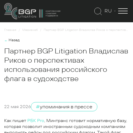
RU
Главная
Медиахаб
Партнер BGP Litigation Владислав Риков о перспективах использования российского флага в судоходстве
←
Назад
Партнер BGP Litigation Владислав
Риков о перспективах
использования российского
флага в судоходстве
#
упоминания в прессе
22 мая 2026
Как пишет
РБК Pro
, Минтранс готовит нормативную базу,
которая позволит иностранным судоходным компаниям
выполнять рейсы под российским флагом. Такой флаг