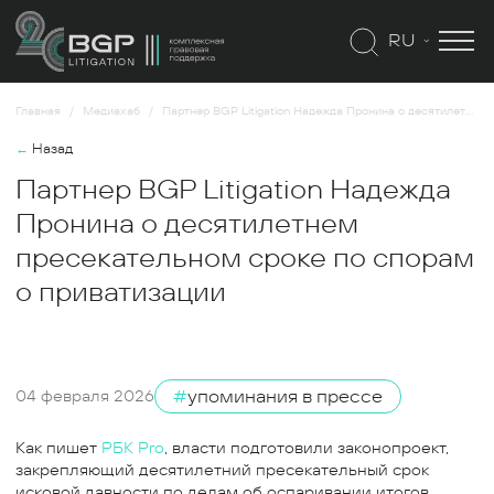
RU
Главная
Медиахаб
Партнер BGP Litigation Надежда Пронина о десятилетнем пресекательном сроке по спорам о приватизации
←
Назад
Партнер BGP Litigation Надежда
Пронина о десятилетнем
пресекательном сроке по спорам
о приватизации
#
упоминания в прессе
04 февраля 2026
Как пишет
РБК Pro
, власти подготовили законопроект,
закрепляющий десятилетний пресекательный срок
исковой давности по делам об оспаривании итогов