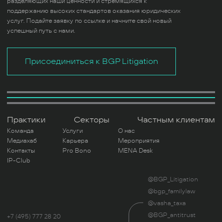
разделяющих наши ценности и стремящихся к
поддержанию высоких стандартов оказания юридических
услуг. Подайте заявку по ссылке и начните свой новый
успешный путь с нами.
Присоединиться к BGP Litigation
Практики
Секторы
Частным клиентам
Команда
Услуги
О нас
Медиахаб
Карьера
Мероприятия
Контакты
Pro Bono
MENA Desk
IP-Club
@BGP_Litigation
@bgp_familylaw
@vasha_taxa
@BGP_antitrust
+7 (495) 777 28 20