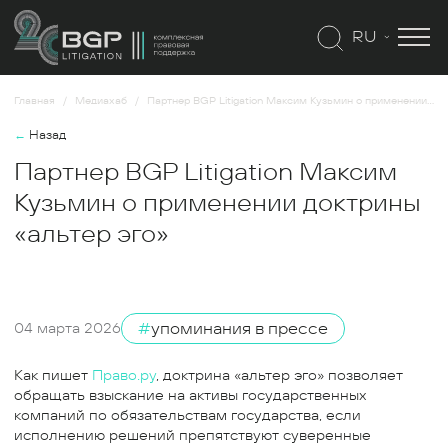
RU
Главная
Медиахаб
Партнер BGP Litigation Максим Кузьмин о применении доктрины «альтер эго»
←
Назад
Партнер BGP Litigation Максим
Кузьмин о применении доктрины
«альтер эго»
#
упоминания в прессе
04 марта 2026
Как пишет
Право.ру
, доктрина «альтер эго» позволяет
обращать взыскание на активы государственных
компаний по обязательствам государства, если
исполнению решений препятствуют суверенные