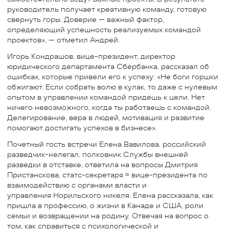
руководитель получает креативную команду, готовую
свернуть горы. Доверие — важный фактор,
определяющий успешность реализуемых командой
проектов», — отметил Андрей.
Игорь Кондрашов, вице-президент, директор
юридического департамента Сбербанка, рассказал об
ошибках, которые привели его к успеху: «Не боги горшки
обжигают. Если собрать волю в кулак, то даже с нулевым
опытом в управлении командой придешь к цели. Нет
ничего невозможного, когда ты работаешь с командой.
Делегирование, вера в людей, мотивация и развитие
помогают достигать успехов в бизнесе».
Почетный гость встречи Елена Вавилова, российский
разведчик-нелегал, полковник Службы внешней
разведки в отставке, ответила на вопросы Дмитрия
Пристанскова, статс-секретаря ≈ вице-президента по
взаимодействию с органами власти и
управления Норильского никеля. Елена рассказала, как
пришла в профессию, о жизни в Канаде и США, роли
семьи и возвращении на родину. Отвечая на вопрос о
том, как справиться с психологической и