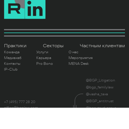
Практики
Секторы
Частным клиентам
Команда
Услуги
О нас
Медиахаб
Карьера
Мероприятия
Контакты
Pro Bono
MENA Desk
IP-Club
@BGP_Litigation
@bgp_familylaw
@vasha_taxa
@BGP_antitrust
+7 (495) 777 28 20
office@bgplaw.com
@bgp_trud_pravo
Мы в соц. сетях
@UnblockLegal
Читая этот сайт, вы даете свое согласие на
использование файлов Cookie.
Политика
Оценка труда