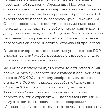
президент объединения Александра Нестеренко,
сравнив жизнь с шахматной партией и тем самым задав
лейтмотив дискуссии. Конференция собрала более 80
директоров по правовым вопросам крупных компаний.
Спикеры рассказали, с какими основными вызовами
приходится сталкиваться в работе, какие навыки важны
для управления юридической функцией, как эффективно
расставлять приоритеты в работе с бизнесом, а также
поговорили об особенностях выстраивания процессов.
В числе спикеров конференции выступил партнер BGP
Litigation Евгений Журба, рассказав о вызовах, стоящих
перед человеком в дихотомии:
«Мы живем в эпоху сингулярности, то есть уплотнения
времени. Между изобретением колеса и добычей огня
прошло 200 000 лет, между изобретением колеса и
станка — 2 000 лет, а между разработкой дискеты и
облака — 20 лет. Время продолжает уплотняться.
Технологии будут самовоспроизводиться, и мы
перестанем этим управлять», — поделился Евгений. К
чему это приведет в юридической профессии?
«Автоматизация юристов будет также уплотняться в три