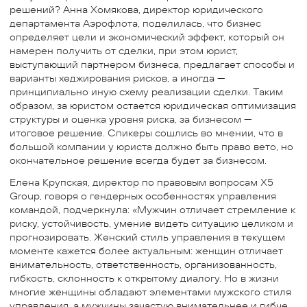
решений? Анна Хомякова, директор юридического
департамента Аэрофлота, поделилась, что бизнес
определяет цели и экономический эффект, который он
намерен получить от сделки, при этом юрист,
выступающий партнером бизнеса, предлагает способы и
варианты хеджирования рисков, а иногда —
принципиально иную схему реализации сделки. Таким
образом, за юристом остается юридическая оптимизация
структуры и оценка уровня риска, за бизнесом —
итоговое решение. Спикеры сошлись во мнении, что в
большой компании у юриста должно быть право вето, но
окончательное решение всегда будет за бизнесом.
Елена Крупская, директор по правовым вопросам X5
Group, говоря о гендерных особенностях управления
командой, подчеркнула: «Мужчин отличает стремление к
риску, устойчивость, умение видеть ситуацию целиком и
прогнозировать. Женский стиль управления в текущем
моменте кажется более актуальным: женщин отличает
внимательность, ответственность, организованность,
гибкость, склонность к открытому диалогу. Но в жизни
многие женщины обладают элементами мужского стиля
управления, а мужчины зачастую внимательнее и гибче