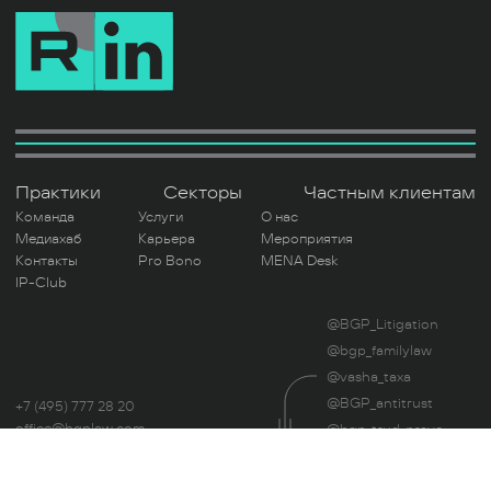
Практики
Секторы
Частным клиентам
Команда
Услуги
О нас
Медиахаб
Карьера
Мероприятия
Контакты
Pro Bono
MENA Desk
IP-Club
@BGP_Litigation
@bgp_familylaw
@vasha_taxa
@BGP_antitrust
+7 (495) 777 28 20
office@bgplaw.com
@bgp_trud_pravo
Мы в соц. сетях
@UnblockLegal
Читая этот сайт, вы даете свое согласие на