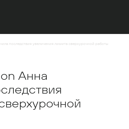
енила последствия увеличения лимита сверхурочной работы
ion Анна
оследствия
 сверхурочной