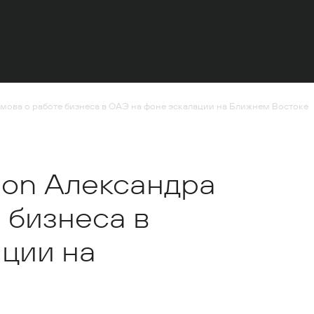
юмова о работе бизнеса в ОАЭ на фоне эскалации на Ближнем Востоке
tion Александра
 бизнеса в
ции на