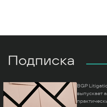
Подписка
BGP Litigat
выпускает а
практическ