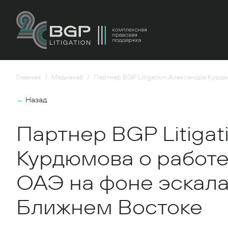
Главная
Медиахаб
Партнер BGP Litigation Александра Курд
←
Назад
Партнер BGP Litiga
Курдюмова о работе
ОАЭ на фоне эскала
Ближнем Востоке