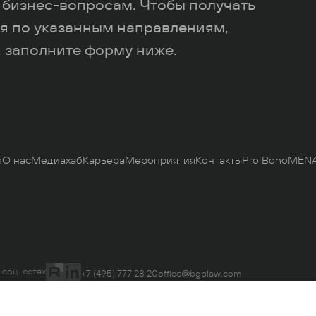
 бизнес-вопросам. Чтобы получать
я по указанным направлениям,
 заполните форму ниже.
и
О нас
Медиахаб
Карьера
Мероприятия
Контакты
Pro Bono
MENA
 соц. сетях
+7 (495) 777 28 20
office@bgplaw.com