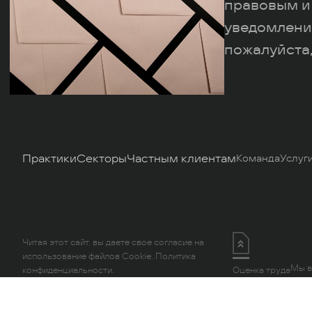
правовым и
уведомлени
пожалуйста,
Практики
Секторы
Частным клиентам
Команда
Услуг
Читая этот сайт, вы даете свое согласие на
использование файлов Cookie.
Политика
Мы в
конфиденциальности.
Оценка труда