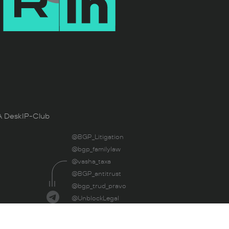
 Desk
IP-Club
@BGP_Litigation
@bgp_familylaw
@vasha_taxa
@BGP_antitrust
@bgp_trud_pravo
@UnblockLegal