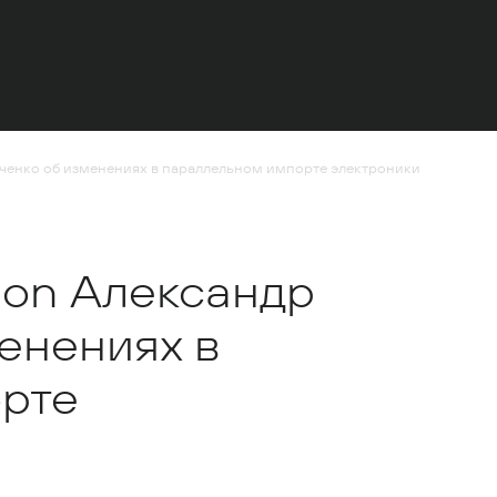
ьченко об изменениях в параллельном импорте электроники
ion Александр
енениях в
рте