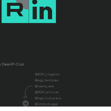
 Desk
IP-Club
@BGP_Litigation
@bgp_familylaw
@vasha_taxa
@BGP_antitrust
@bgp_trud_pravo
@UnblockLegal