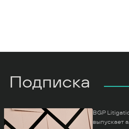
Подписка
BGP Litigat
выпускает а