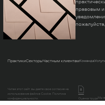
практическ
правовым и
уведомлени
пожалуйста,
Практики
Секторы
Частным клиентам
Команда
Услуг
Читая этот сайт, вы даете свое согласие на
использование файлов Cookie.
Политика
Мы в
конфиденциальности.
Оценка труда