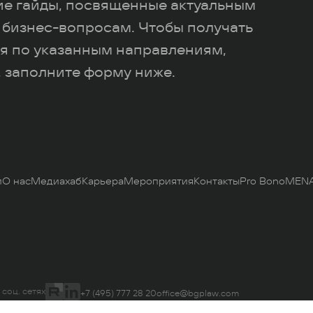
ие гайды, посвященные актуальным
 бизнес-вопросам. Чтобы получать
я по указанным направлениям,
 заполните форму ниже.
и
О нас
Медиахаб
Карьера
Мероприятия
Контакты
Pro Bono
MENA
 соц. сетях
+7 (495) 777 28 20
office@bgplaw.com