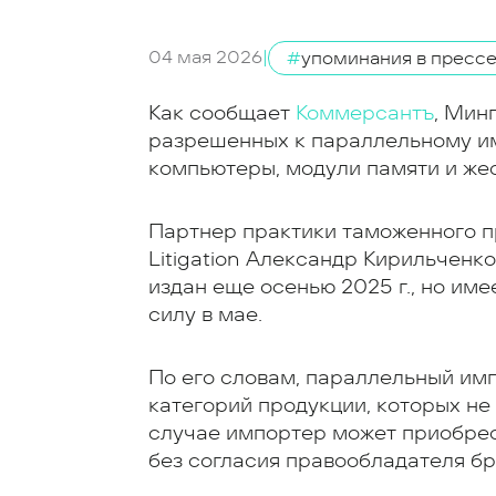
04 мая 2026
|
#
упоминания в пресс
Как сообщает
Коммерсантъ
, Мин
разрешенных к параллельному им
компьютеры, модули памяти и же
Партнер практики таможенного п
Litigation Александр Кирильченк
издан еще осенью 2025 г., но име
силу в мае.
По его словам, параллельный им
категорий продукции, которых не
случае импортер может приобрест
без согласия правообладателя бр