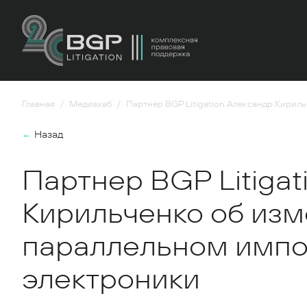
Главная
Медиахаб
Партнер BGP Litigation Александр Кирил
←
Назад
Партнер BGP Litigat
Кирильченко об изм
параллельном импо
электроники