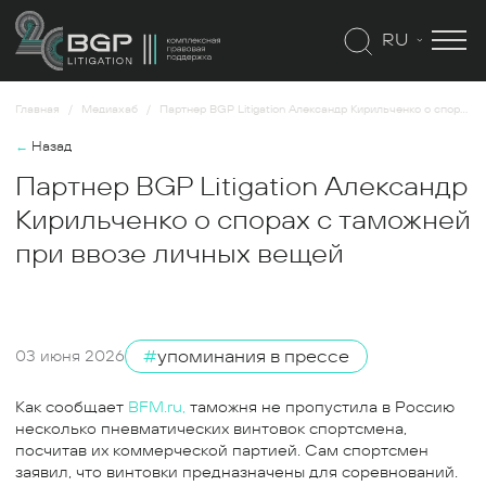
RU
Главная
Медиахаб
Партнер BGP Litigation Александр Кирильченко о спорах с таможней при ввозе личных вещей
←
Назад
Партнер BGP Litigation Александр
Кирильченко о спорах с таможней
при ввозе личных вещей
#
упоминания в прессе
03 июня 2026
Как сообщает
BFM.ru,
таможня не пропустила в Россию
несколько пневматических винтовок спортсмена,
посчитав их коммерческой партией. Сам спортсмен
заявил, что винтовки предназначены для соревнований.