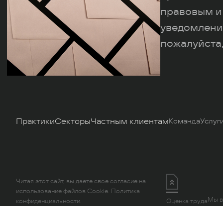
правовым и
уведомлени
пожалуйста,
Практики
Секторы
Частным клиентам
Команда
Услуг
Читая этот сайт, вы даете свое согласие на
использование файлов Cookie.
Политика
Мы в
конфиденциальности.
Оценка труда