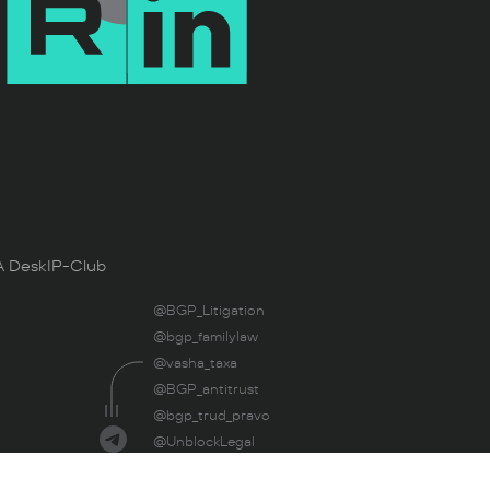
 Desk
IP-Club
@BGP_Litigation
@bgp_familylaw
@vasha_taxa
@BGP_antitrust
@bgp_trud_pravo
@UnblockLegal