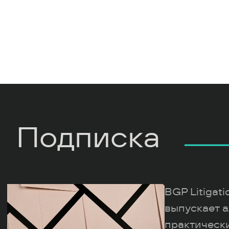
Подписка
BGP Litigat
выпускает а
практическ