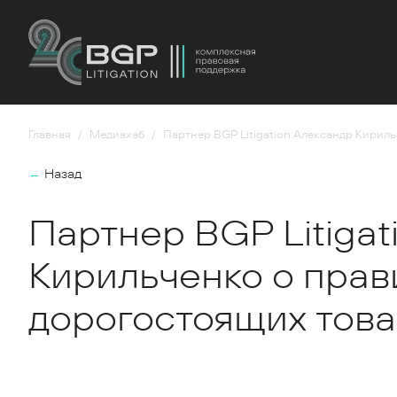
Главная
Медиахаб
Партнер BGP Litigation Александр Кирил
←
Назад
Партнер BGP Litigat
Кирильченко о прав
дорогостоящих тов