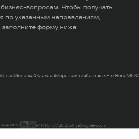
 бизнес-вопросам. Чтобы получать
я по указанным направлениям,
 заполните форму ниже.
и
О нас
Медиахаб
Карьера
Мероприятия
Контакты
Pro Bono
MENA
 соц. сетях
+7 (495) 777 28 20
office@bgplaw.com