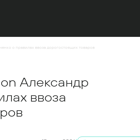
ьченко о правилах ввоза дорогостоящих товаров
ion Александр
илах ввоза
аров