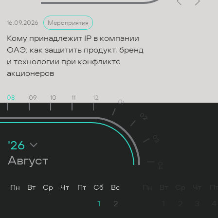
16.09.2026
Мероприятия
Кому принадлежит IP в компании
ОАЭ: как защитить продукт, бренд
и технологии при конфликте
акционеров
08
09
10
11
12
01
02
03
'26
Август
04
Пн
Вт
Ср
Чт
Пт
Сб
Вс
Пн
Вт
Ср
Чт
П
1
2
1
2
3
4