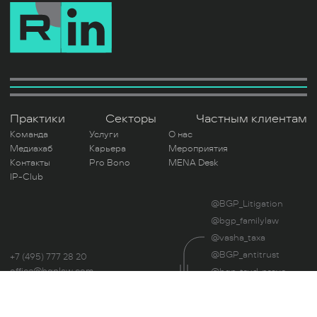
Практики
Секторы
Частным клиентам
Команда
Услуги
О нас
Медиахаб
Карьера
Мероприятия
Контакты
Pro Bono
MENA Desk
IP-Club
@BGP_Litigation
@bgp_familylaw
@vasha_taxa
@BGP_antitrust
+7 (495) 777 28 20
office@bgplaw.com
@bgp_trud_pravo
Мы в соц. сетях
@UnblockLegal
Читая этот сайт, вы даете свое согласие на
использование файлов Cookie.
Политика